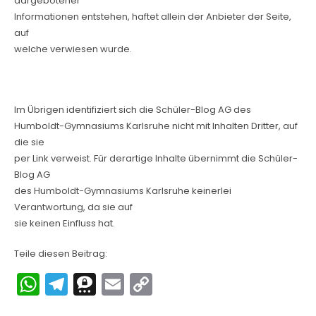
dargebotener
Informationen entstehen, haftet allein der Anbieter der Seite,
auf
welche verwiesen wurde.
Im Übrigen identifiziert sich die Schüler-Blog AG des
Humboldt-Gymnasiums Karlsruhe nicht mit Inhalten Dritter, auf
die sie
per Link verweist. Für derartige Inhalte übernimmt die Schüler-
Blog AG
des Humboldt-Gymnasiums Karlsruhe keinerlei
Verantwortung, da sie auf
sie keinen Einfluss hat.
Teile diesen Beitrag:
W
T
T
E
C
h
el
hr
m
o