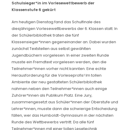
Schulsieger*in im Vorlesewettbewerb der
Klassenstufe 6 gekürt
Am heutigen Dienstag fand das Schulfinale des
diesjährigen Vorlesewettbewerbs der 6. Klassen statt. In
der Schülerbibliothek traten die fünf
Klassensieger*innen gegeneinander an. Dabei wurden
zunächst Textstellen aus selbst gewählten
Jugendbüchern vorgelesen. In einer zweiten Runde
musste ein Fremdtext vorgelesen werden, den die
Teilnehmer*innen vorher nicht kannten. Eine echte
Herausforderung für die Vorleseprofis! Im tollen
Ambiente der neu gestalteten Schülerbibliothek
nahmen neben den Teilnehmer*innen auch einige
Zuhörer*innen als Publikum Platz. Eine Jury,
zusammengesetzt aus Schüler*innen der Oberstufe und
Lehrer*innen, musste dann die schwierige Entscheidung
fällen, wer das Humboldt-Gymnasium in der nächsten
Runde des Wettbewerbs vertritt. Da alle fünf
Teilnehmer*innen mit einer tollen Lesetechnik