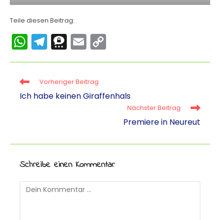
Teile diesen Beitrag:
W
T
T
E
C
h
el
hr
m
o
a
e
e
ai
p
Vorheriger Beitrag
ts
gr
e
l
y
Ich habe keinen Giraffenhals
A
a
m
Li
Nächster Beitrag
p
m
a
n
Premiere in Neureut
p
k
Schreibe einen Kommentar