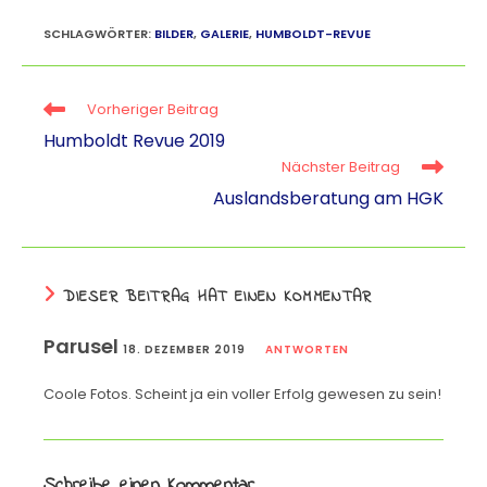
h
el
hr
m
o
a
e
e
ai
p
SCHLAGWÖRTER
:
BILDER
,
GALERIE
,
HUMBOLDT-REVUE
ts
gr
e
l
y
A
a
m
Li
Vorheriger Beitrag
p
m
a
n
Humboldt Revue 2019
Nächster Beitrag
p
k
Auslandsberatung am HGK
DIESER BEITRAG HAT EINEN KOMMENTAR
Parusel
18. DEZEMBER 2019
ANTWORTEN
Coole Fotos. Scheint ja ein voller Erfolg gewesen zu sein!
Schreibe einen Kommentar