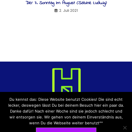
Der 7. Sonntag im August (Sabine Ludwig)
2. Juli 2021
Du kennst das: Diese Website benutzt Cookies! Die sind echt
lecker, deswegen lässt Du bei deinem Besuch hier ein paar da.
Danke dafür! Nach einer Woche sind sie jedoch schlecht und
wir entsorgen sie. Wir gehen von deinem Einverständnis aus,
DATENSCHUTZERKLÄRUNG
IMPRESSUM
wenn Du die Webseite weiter benutzt^^
BLOG-LEITFADEN
ÜBER UNS