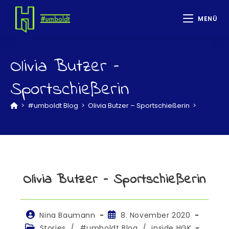
MENÜ
Olivia Butzer –
Sportschießerin
>
#umboldt Blog
>
Olivia Butzer – Sportschießerin
>
Olivia Butzer – Sportschießerin
Nina Baumann
8. November 2020
Stories
/
#umboldt Blog
/
inside HGK