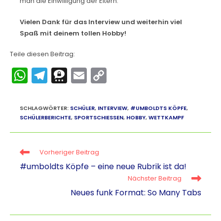
man die Einwilligung der Eltern.
Vielen Dank für das Interview und weiterhin viel
Spaß mit deinem tollen Hobby!
Teile diesen Beitrag:
W
T
T
E
C
h
el
hr
m
o
a
e
e
ai
p
SCHLAGWÖRTER
:
SCHÜLER
,
INTERVIEW
,
#UMBOLDTS KÖPFE
,
ts
gr
e
l
y
SCHÜLERBERICHTE
,
SPORTSCHIESSEN
,
HOBBY
,
WETTKAMPF
A
a
m
Li
p
m
a
n
Vorheriger Beitrag
p
k
#umboldts Köpfe – eine neue Rubrik ist da!
Nächster Beitrag
Neues funk Format: So Many Tabs