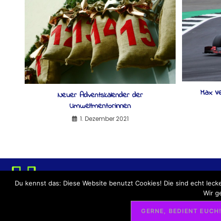
Max Ve
Neuer Adventskalender der
Umweltmentor:innen
1. Dezember 2021
DATENSCHUTZERKLÄRU
Du kennst das: Diese Website benutzt Cookies! Die sind echt leck
Wir g
GERNE, BEDIENT EUCH
© #UMBOLDT-BL