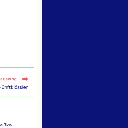
r Beitrag
Fünftklässler
z: Das