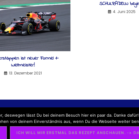
SCHULRADELN begin
4. Juni 2025
rstappen ist neuer Formel 1-
Weltmeister!
13. Dezember 2021
NG
IMPRESSUM
BLOG-LEITFADEN
ÜBER UNS
REPOR
er, deswegen lässt Du bei deinem Besuch hier ein paar da. Danke dafür!
ehen von deinem Einverständnis aus, wenn Du die Webseite weiter ben
!
ICH WILL MIR ERSTMAL DAS REZEPT ANSCHAUEN. ->
OG | HUMBOLDT-GYMNASIUM KARLSRUHE