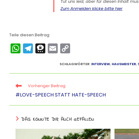
Tut uns leid, aber für diesen Inhalt m
Zum Anmelden klicke bitte hier
Teile diesen Beitrag:
W
T
T
E
C
h
el
hr
m
o
a
e
e
ai
p
SCHLAGWÖRTER
:
INTERVIEW
,
HAUSMEISTER
,
ts
gr
e
l
y
A
a
m
Li
Vorheriger Beitrag
p
m
a
n
#LOVE-SPEECH STATT HATE-SPEECH
p
k
DAS KÖNNTE DIR AUCH GEFALLEN