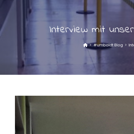
Interview mit unse
>
#umboldt Blog
>
In