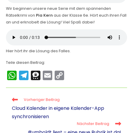
Wir beginnen unsere neue Serie mit dem spannenden
Rätselkrimi von
Pia Kern
aus der Klasse 6e. Hört euch ihren Fall
an und erknobelt die Lösung! Viel Spaß dabei!
Hier hört ihr die Lösung des Falles.
Teile diesen Beitrag:
W
T
T
E
C
h
el
hr
m
o
a
e
e
ai
p
Vorheriger Beitrag
ts
gr
e
l
y
Cloud Kalender in eigene Kalender-App
A
a
m
Li
synchronisieren
p
m
a
n
Nächster Beitrag
p
k
#umboldt liest – eine neue Rubrik ist da!