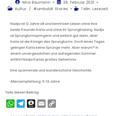
Nina Baumann
26. Februar 2021
Kultur
/
#umboldt Stories
1 Min. Lesezeit
Nadja ist 12 Jahre alt und kennt kein Leben ohne ihre
beste Freundin Karla und ohne ihr Sprungtraining. Nadja
ist Sprungturmspringerin und wirklich gut darin, aber
Karla ist die Königin des Sprungturms. Doch eines Tages
gelingen Karla keine Sprünge mehr. Aber warum? In
einem unvergesslichen und aufregenden Sommer
erfährt Nadja Karlas großes Geheimnis.
Eine spannende und wunderschöne Geschichte.
Altersempfehlung: 11-13 Jahre
Teile diesen Beitrag:
W
T
T
E
C
h
el
hr
m
o