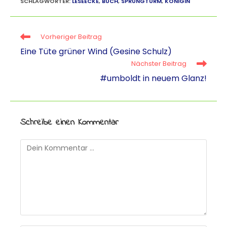
a
e
e
ai
p
SCHLAGWÖRTER
:
LESEECKE
,
BUCH
,
SPRUNGTURM
,
KÖNIGIN
ts
gr
e
l
y
A
a
m
Li
Vorheriger Beitrag
p
m
a
n
Eine Tüte grüner Wind (Gesine Schulz)
Nächster Beitrag
p
k
#umboldt in neuem Glanz!
Schreibe einen Kommentar