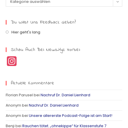
Kategorie auswählen
Du Willst Uns Feedback Geben?
Hier geht's lang
Schau Auch Bei News.hgk Vorbei:
I
n
s
Aktuelle Kommentare
t
Florian Parusel
bei
Nachruf Dr. Daniel Lienhard
a
Anonym
bei
Nachruf Dr. Daniel Lienhard
g
Anonym
bei
Unsere allererste Podcast-Folge ist am Start!
r
Benji
bei
Rauchen tötet. „ohnekippe“ für Klassenstufe 7