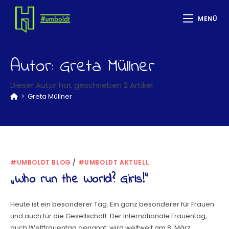
MENÜ
Autor:
Greta Müllner
Dieser Autor hat geschrieben 2 Artikel
>
Greta Müllner
#UMBOLDT BLOG
/
#UMBOLDT AKTUELL
„Who run the World? Girls!“
Heute ist ein besonderer Tag. Ein ganz besonderer für Frauen
und auch für die Gesellschaft. Der Internationale Frauentag,
auch Weltfrauentag genannt, wird weltweit am 8. März