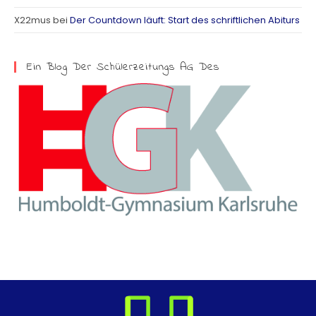
a
X22mus
bei
Der Countdown läuft: Start des schriftlichen Abiturs
m
Ein Blog Der Schülerzeitungs AG Des