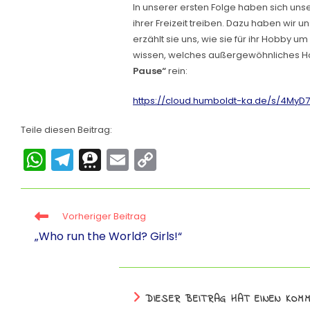
In unserer ersten Folge haben sich unse
ihrer Freizeit treiben. Dazu haben wir u
erzählt sie uns, wie sie für ihr Hobby um
wissen, welches außergewöhnliches Hobb
Pause“
rein:
https://cloud.humboldt-ka.de/s/4My
Teile diesen Beitrag:
W
T
T
E
C
h
el
hr
m
o
a
e
e
ai
p
Vorheriger Beitrag
ts
gr
e
l
y
„Who run the World? Girls!“
A
a
m
Li
p
m
a
n
p
k
DIESER BEITRAG HAT EINEN KOM