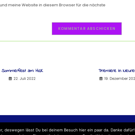
nd meine Website in diesem Browser für die nächste
Sommerfest am HGK
Premiere in Neure
22. Juli 2022
19. Dezember 20
NG
IMPRESSUM
BLOG-LEITFADEN
ÜBER UNS
REPOR
er, deswegen lässt Du bei deinem Besuch hier ein paar da. Danke dafür!