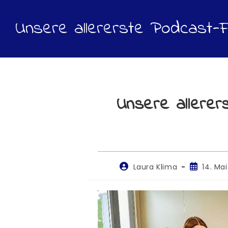
Unsere allererste Podcast-F
Unsere allerer
Laura Klima
14. Ma