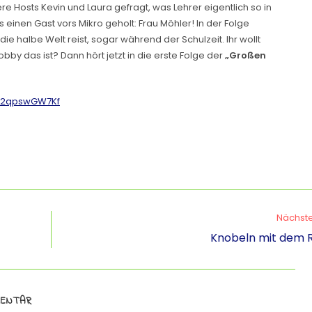
re Hosts Kevin und Laura gefragt, was Lehrer eigentlich so in
ns einen Gast vors Mikro geholt: Frau Möhler! In der Folge
 die halbe Welt reist, sogar während der Schulzeit. Ihr wollt
y das ist? Dann hört jetzt in die erste Folge der
„Großen
D72qpswGW7Kf
Nächste
Knobeln mit dem R
MENTAR