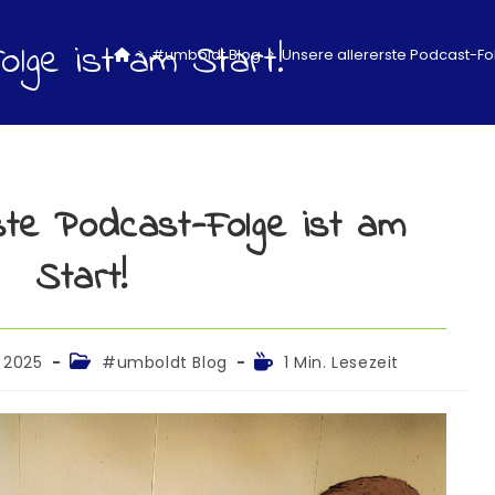
olge ist am Start!
>
#umboldt Blog
>
Unsere allererste Podcast-Fol
ste Podcast-Folge ist am
Start!
i 2025
#umboldt Blog
1 Min. Lesezeit