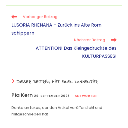
h
el
hr
m
o
a
e
e
ai
p
Vorheriger Beitrag
ts
gr
e
l
y
LUSORIA RHENANA – Zurück ins Alte Rom
A
a
m
Li
schippern
p
m
a
n
Nächster Beitrag
p
k
ATTENTION! Das Kleingedruckte des
KULTURPASSES!
DIESER BEITRAG HAT EINEN KOMMENTAR
Pia Kern
29. SEPTEMBER 2023
ANTWORTEN
Danke an Lukas, der den Artikel veröffentlicht und
mitgeschrieben hat