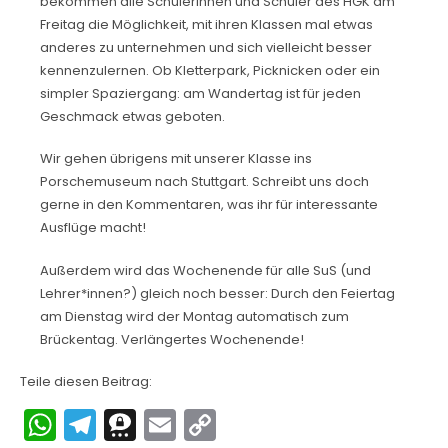
bekommen alle Schülerinnen und Schüler des HGK am
Freitag die Möglichkeit, mit ihren Klassen mal etwas
anderes zu unternehmen und sich vielleicht besser
kennenzulernen. Ob Kletterpark, Picknicken oder ein
simpler Spaziergang: am Wandertag ist für jeden
Geschmack etwas geboten.
Wir gehen übrigens mit unserer Klasse ins
Porschemuseum nach Stuttgart. Schreibt uns doch
gerne in den Kommentaren, was ihr für interessante
Ausflüge macht!
Außerdem wird das Wochenende für alle SuS (und
Lehrer*innen?) gleich noch besser: Durch den Feiertag
am Dienstag wird der Montag automatisch zum
Brückentag. Verlängertes Wochenende!
Teile diesen Beitrag:
W
T
T
E
C