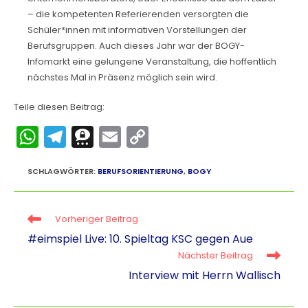
– die kompetenten Referierenden versorgten die
Schüler*innen mit informativen Vorstellungen der
Berufsgruppen. Auch dieses Jahr war der BOGY-
Infomarkt eine gelungene Veranstaltung, die hoffentlich
nächstes Mal in Präsenz möglich sein wird.
Teile diesen Beitrag:
W
T
T
E
C
h
el
hr
m
o
a
e
e
ai
p
SCHLAGWÖRTER
:
BERUFSORIENTIERUNG
,
BOGY
ts
gr
e
l
y
A
a
m
Li
Vorheriger Beitrag
p
m
a
n
#eimspiel Live: 10. Spieltag KSC gegen Aue
Nächster Beitrag
p
k
Interview mit Herrn Wallisch