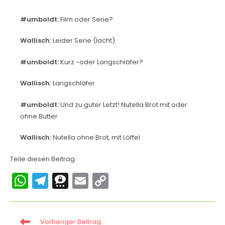
#umboldt:
Film oder Serie?
Wallisch:
Leider Serie (lacht).
#umboldt:
Kurz -oder Langschläfer?
Wallisch:
Langschläfer.
#umboldt:
Und zu guter Letzt! Nutella Brot mit oder
ohne Butter
Wallisch:
Nutella ohne Brot, mit Löffel.
Teile diesen Beitrag:
W
T
T
E
C
h
el
hr
m
o
a
e
e
ai
p
Vorheriger Beitrag