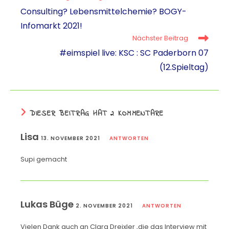
ts
gr
e
l
y
Consulting? Lebensmittelchemie? BOGY-
A
a
m
Li
Infomarkt 2021!
p
m
a
n
Nächster Beitrag
p
k
#eimspiel live: KSC : SC Paderborn 07
(12.Spieltag)
DIESER BEITRAG HAT 2 KOMMENTARE
Lisa
13. NOVEMBER 2021
ANTWORTEN
Supi gemacht
Lukas Büge
2. NOVEMBER 2021
ANTWORTEN
Vielen Dank auch an Clara Dreixler ,die das Interview mit