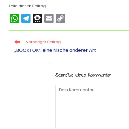
Teile diesen Beitrag:
W
T
T
E
C
h
el
hr
m
o
a
e
e
ai
p
Vorheriger Beitrag
ts
gr
e
l
y
„BOOKTOK“, eine Nische anderer Art
A
a
m
Li
p
m
a
n
p
k
Schreibe einen Kommentar