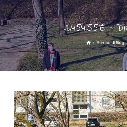
2.454,55€ – D
>
#umboldt Blog