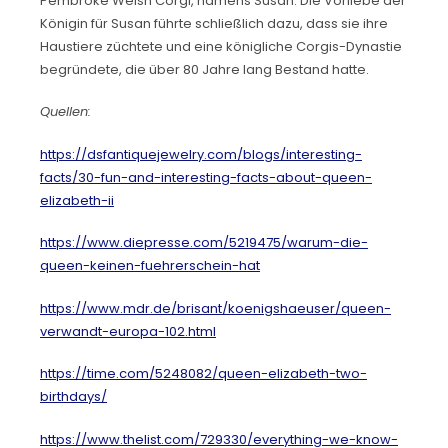
Pembroke Welsh Corgi, namens Susan. Die Vorliebe der
Königin für Susan führte schließlich dazu, dass sie ihre
Haustiere züchtete und eine königliche Corgis-Dynastie
begründete, die über 80 Jahre lang Bestand hatte.
Quellen:
https://dsfantiquejewelry.com/blogs/interesting-
facts/30-fun-and-interesting-facts-about-queen-
elizabeth-ii
https://www.diepresse.com/5219475/warum-die-
queen-keinen-fuehrerschein-hat
https://www.mdr.de/brisant/koenigshaeuser/queen-
verwandt-europa-102.html
https://time.com/5248082/queen-elizabeth-two-
birthdays/
https://www.thelist.com/729330/everything-we-know-