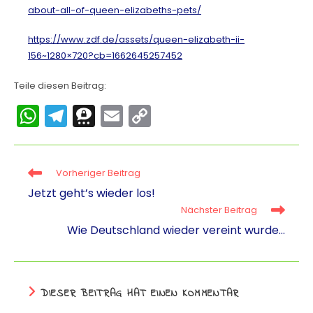
about-all-of-queen-elizabeths-pets/
https://www.zdf.de/assets/queen-elizabeth-ii-
156~1280×720?cb=1662645257452
Teile diesen Beitrag:
W
T
T
E
C
h
el
hr
m
o
a
e
e
ai
p
Vorheriger Beitrag
ts
gr
e
l
y
Jetzt geht’s wieder los!
A
a
m
Li
Nächster Beitrag
p
m
a
n
Wie Deutschland wieder vereint wurde…
p
k
DIESER BEITRAG HAT EINEN KOMMENTAR