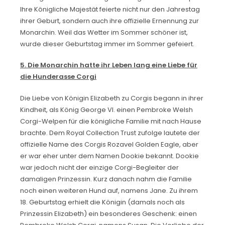
Ihre Königliche Majestät feierte nicht nur den Jahrestag
ihrer Geburt, sondern auch ihre offizielle Ernennung zur
Monarchin. Weil das Wetter im Sommer schöner ist,
wurde dieser Geburtstag immer im Sommer gefeiert.
5. Die Monarchin hatte ihr
L
eben lang eine Liebe für
die Hunde
r
asse Corgi
Die Liebe von Königin Elizabeth zu Corgis begann in ihrer
Kindheit, als König George VI. einen Pembroke Welsh
Corgi-Welpen für die königliche Familie mit nach Hause
brachte. Dem Royal Collection Trust zufolge lautete der
offizielle Name des Corgis Rozavel Golden Eagle, aber
er war eher unter dem Namen Dookie bekannt. Dookie
war jedoch nicht der einzige Corgi-Begleiter der
damaligen Prinzessin. Kurz danach nahm die Familie
noch einen weiteren Hund auf, namens Jane. Zu ihrem
18. Geburtstag erhielt die Königin (damals noch als
Prinzessin Elizabeth) ein besonderes Geschenk: einen