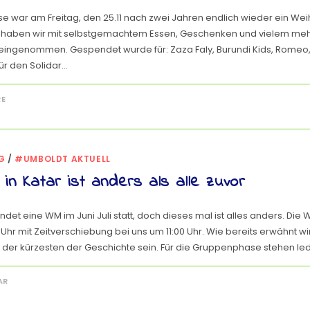
e war am Freitag, den 25.11 nach zwei Jahren endlich wieder ein W
 haben wir mit selbstgemachtem Essen, Geschenken und vielem mehr
eingenommen. Gespendet wurde für: Zaza Faly, Burundi Kids, Romeo,
ür den Solidar…
RE
G
/
#UMBOLDT AKTUELL
n Katar ist anders als alle zuvor
det eine WM im Juni Juli statt, doch dieses mal ist alles anders. Die
0 Uhr mit Zeitverschiebung bei uns um 11:00 Uhr. Wie bereits erwähnt wi
 der kürzesten der Geschichte sein. Für die Gruppenphase stehen led
AR