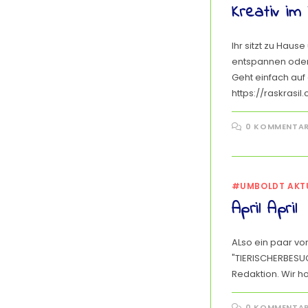
Kreativ im 
Ihr sitzt zu Haus
entspannen oder 
Geht einfach auf
https://raskrasi
0 KOMMENTA
#UMBOLDT AKT
April April
ALso ein paar vo
"TIERISCHERBESU
Redaktion. Wir ho
0 KOMMENTA