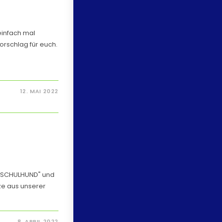
 einfach mal
orschlag für euch.
12. MAI 2022
l "SCHULHUND" und
e aus unserer
8. APRIL 2022