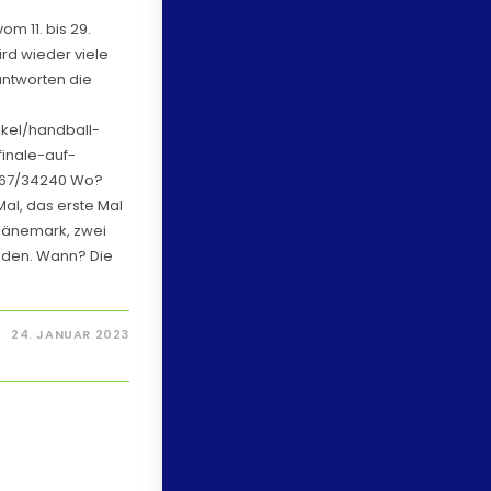
m 11. bis 29.
rd wieder viele
antworten die
ikel/handball-
finale-auf-
567/34240 Wo?
Mal, das erste Mal
Dänemark, zwei
den. Wann? Die
24. JANUAR 2023