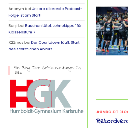
r
Anonym
bei
Unsere allererste Podcast-
a
Folge ist am Start!
m
Benji
bei
Rauchen tötet. „ohnekippe“ für
Klassenstufe 7
X22mus
bei
Der Countdown läuft: Start
des schriftlichen Abiturs
Ein Blog Der Schülerzeitungs AG
Des
#UMBOLDT BLO
Rekordver