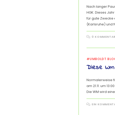
Nach langer Paus
HGK. Dieses Jahr
für gute Zwecke 
(Karlsruhe) und f
0 KOMMENTA
#UMBOLDT BLO
Diese Wm i
Normalerweise fin
am 21.11. um 13:0
Die WM wird eine
EIN KOMMENT