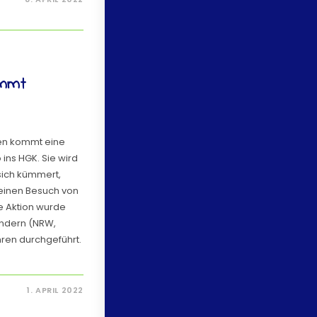
mmt
ien kommt eine
ins HGK. Sie wird
 sich kümmert,
 einen Besuch von
 Aktion wurde
ändern (NRW,
ren durchgeführt.
1. APRIL 2022