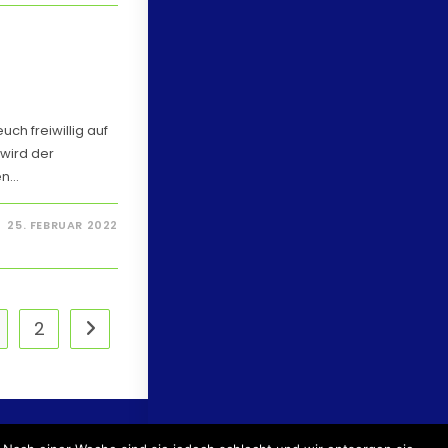
euch freiwillig auf
wird der
en…
25. FEBRUAR 2022
2
TER:INNENZUGANG