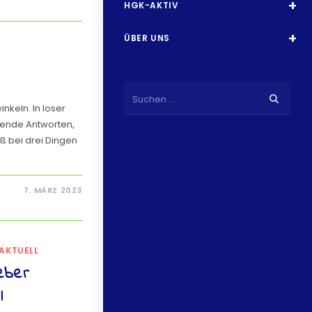
HGK-AKTIV
ÜBER UNS
Suchen …
nkeln. In loser
hende Antworten,
ß bei drei Dingen
7. MÄRZ 2023
AKTUELL
eber
l