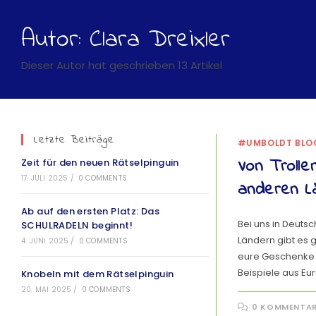
Autor:
Clara Dreixler
Dieser Autor hat geschrieben 13 Artikel
Letzte Beiträge
#UMBOLDT BLO
Von Trolle
Zeit für den neuen Rätselpinguin
17. JULI 2025
/
0 COMMENTS
anderen L
Ab auf den ersten Platz: Das
Bei uns in Deuts
SCHULRADELN beginnt!
Ländern gibt es g
4. JUNI 2025
/
0 COMMENTS
eure Geschenke z
Beispiele aus Eu
Knobeln mit dem Rätselpinguin
20. MAI 2025
/
0 COMMENTS
0 KOMMENTA