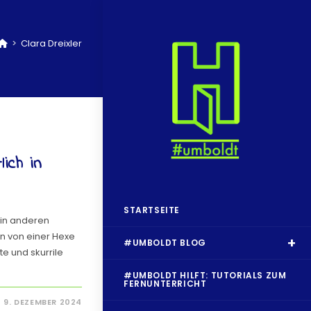
>
Clara Dreixler
ich in
STARTSEITE
 in anderen
en von einer Hexe
#UMBOLDT BLOG
e und skurrile
#UMBOLDT HILFT: TUTORIALS ZUM
FERNUNTERRICHT
9. DEZEMBER 2024