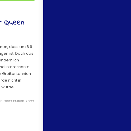
r Queen
mmen, dass am 8.9.
ngen ist. Doch das
sondern ich
und interessante
n Großbritannien
urde nicht in
n wurde…
7. SEPTEMBER 2022