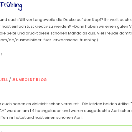
Frühling
e und euch fällt vor Langeweile die Decke auf den Kopf? Ihr wollt euch
habt einfach Lust kreativ zu werden? -Dann haben wir einen guten V
 die Seite und druckt diese schönen Mandalas aus. Viel Freude damit!
l.com/de/ausmalbilder-fuer-erwachsene-fruehling/
RE
UELL
/
#UMBOLDT BLOG
n euch haben es vieleicht schon vermutet... Die letzten beiden Artike
CH" wurden am 1.4 hochgeladen und waren ausgedachte Aprilscherz
ffen ihr hattet und habt einen schönen April.
RE