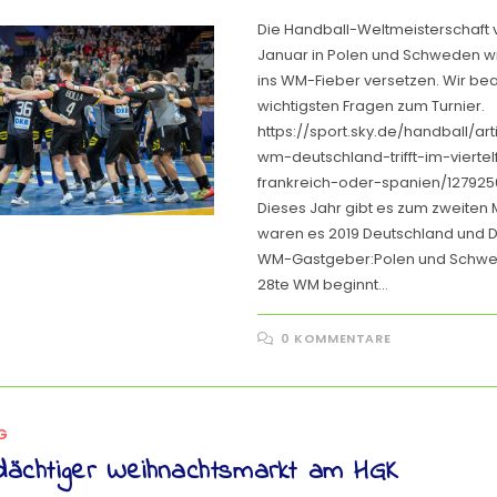
Die Handball-Weltmeisterschaft vo
Januar in Polen und Schweden wi
ins WM-Fieber versetzen. Wir be
wichtigsten Fragen zum Turnier.
https://sport.sky.de/handball/art
wm-deutschland-trifft-im-viertel
frankreich-oder-spanien/12792
Dieses Jahr gibt es zum zweiten 
waren es 2019 Deutschland und 
WM-Gastgeber:Polen und Schwe
28te WM beginnt…
0 KOMMENTARE
G
dächtiger Weihnachtsmarkt am HGK