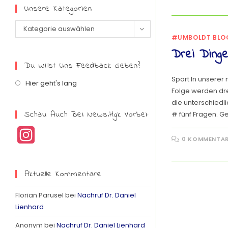
Unsere Kategorien
Kategorie auswählen
#UMBOLDT BLO
Drei Ding
Du Willst Uns Feedback Geben?
Sport In unserer 
Hier geht's lang
Folge werden dre
die unterschiedl
Schau Auch Bei News.hgk Vorbei:
# fünf Fragen. G
I
0 KOMMENTA
n
s
Aktuelle Kommentare
t
Florian Parusel
bei
Nachruf Dr. Daniel
a
Lienhard
g
Anonym
bei
Nachruf Dr. Daniel Lienhard