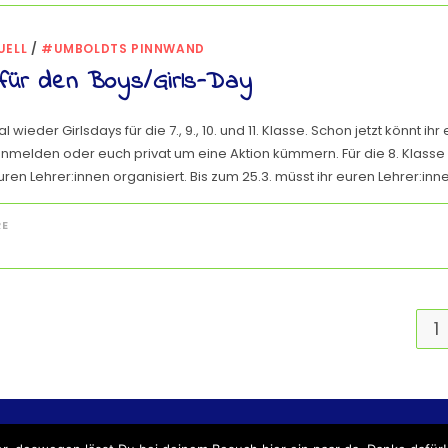
UELL
/
#UMBOLDTS PINNWAND
für den Boys/Girls-Day
l wieder Girlsdays für die 7., 9., 10. und 11. Klasse. Schon jetzt könnt ihr 
melden oder euch privat um eine Aktion kümmern. Für die 8. Klasse 
ren Lehrer:innen organisiert. Bis zum 25.3. müsst ihr euren Lehrer:inn
RE
1
NG
IMPRESSUM
BLOG-LEITFADEN
ÜBER UNS
REPOR