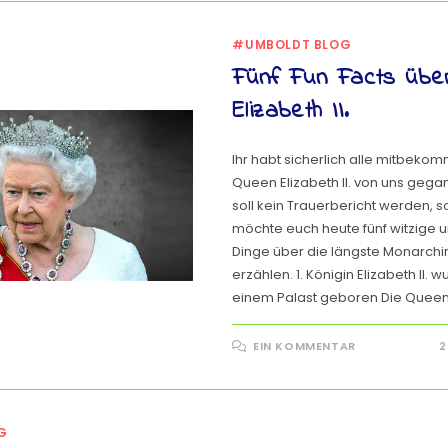
#UMBOLDT BLOG
Fünf Fun Facts übe
Elizabeth II.
Ihr habt sicherlich alle mitbeko
Queen Elizabeth II. von uns gega
soll kein Trauerbericht werden, 
möchte euch heute fünf witzige 
Dinge über die längste Monarchi
erzählen. 1. Königin Elizabeth II. w
einem Palast geboren Die Quee
EIN KOMMENTAR
2
G