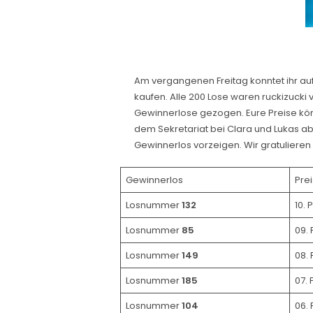
Am vergangenen Freitag konntet ihr a
kaufen. Alle 200 Lose waren ruckizucki 
Gewinnerlose gezogen. Eure Preise kön
dem Sekretariat bei Clara und Lukas ab
Gewinnerlos vorzeigen. Wir gratuliere
Gewinnerlos
Prei
Losnummer
132
10. 
Losnummer
85
09. 
Losnummer
149
08. 
Losnummer
185
07. 
Losnummer
104
06. 