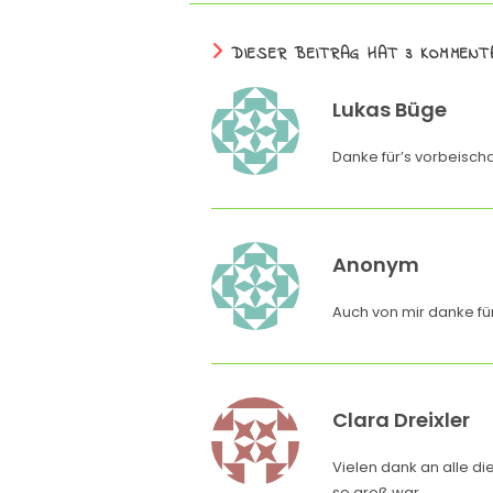
p
m
a
n
p
k
DIESER BEITRAG HAT 3 KOMMENT
Lukas Büge
Danke für’s vorbeisc
Anonym
Auch von mir danke fü
Clara Dreixler
Vielen dank an alle d
so groß war.