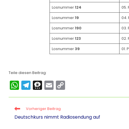
Losnummer
124
05. 
Losnummer
19
04. 
Losnummer
190
03. 
Losnummer
123
02. 
Losnummer
39
01. 
Teile diesen Beitrag:
W
T
T
E
C
h
el
hr
m
o
a
e
e
ai
p
Vorheriger Beitrag
ts
gr
e
l
y
Deutschkurs nimmt Radiosendung auf
A
a
m
Li