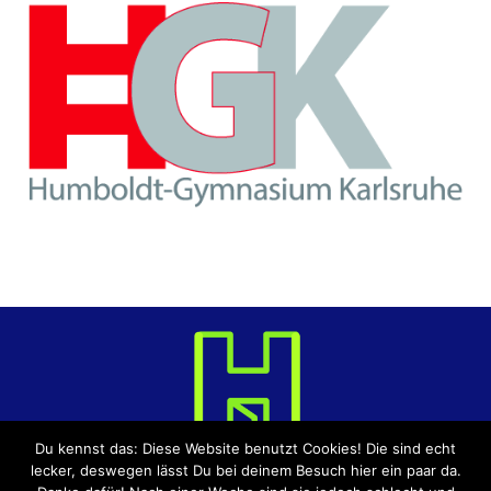
Du kennst das: Diese Website benutzt Cookies! Die sind echt
lecker, deswegen lässt Du bei deinem Besuch hier ein paar da.