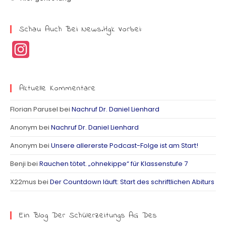
Schau Auch Bei News.hgk Vorbei:
I
n
s
Aktuelle Kommentare
t
Florian Parusel
bei
Nachruf Dr. Daniel Lienhard
a
Anonym
bei
Nachruf Dr. Daniel Lienhard
g
Anonym
bei
Unsere allererste Podcast-Folge ist am Start!
r
Benji
bei
Rauchen tötet. „ohnekippe“ für Klassenstufe 7
a
X22mus
bei
Der Countdown läuft: Start des schriftlichen Abiturs
m
Ein Blog Der Schülerzeitungs AG Des