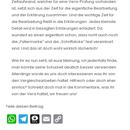
Zeitaufwand, welcher für eine Vera-Prüfung vorhanden
ist, setzt sich aus der Zeit für die eigentliche Bearbeitung
und der Erklärung zusammen. Und die wichtige Zeit für
die Bearbeitung fließt in die Erklärungen. Jedes kleinste
Detail wird in besagten Erklärungen erläutert. Da
wundert es einen eigentlich schon, dass nicht auch noch
die „Füllermarke“ und die „Schriftdicke“ fest vereinbart
sind. Und das ist doch wohl wirklich lächerlich!
Wie ihr es nun seht, ist eure Meinung, ich jedenfalls finde,
man könnte seine Schulzeit deutlich besser verwenden.
Allerdings würde es uns doch interessieren was ihr von
den Vergleichsarbeiten haltet. Hilfreich oder doch eher
sinnlos? Schreibt doch mal in die Kommentare, was ihr
von der Vera haltet, wir freuen uns!
Teile diesen Beitrag:
W
T
T
E
C
h
el
hr
m
o