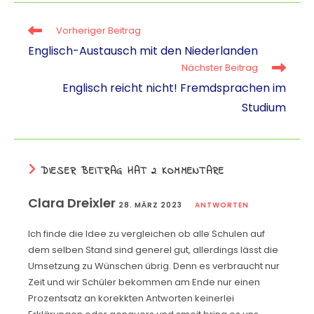
a
e
e
ai
p
Vorheriger Beitrag
ts
gr
e
l
y
Englisch-Austausch mit den Niederlanden
A
a
m
Li
Nächster Beitrag
p
m
a
n
Englisch reicht nicht! Fremdsprachen im
p
k
Studium
DIESER BEITRAG HAT 2 KOMMENTARE
Clara Dreixler
28. MÄRZ 2023
ANTWORTEN
Ich finde die Idee zu vergleichen ob alle Schulen auf
dem selben Stand sind generel gut, allerdings lässt die
Umsetzung zu Wünschen übrig. Denn es verbraucht nur
Zeit und wir Schüler bekommen am Ende nur einen
Prozentsatz an korekkten Antworten keinerlei