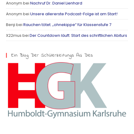
Anonym
bei
Nachruf Dr. Daniel Lienhard
g
Anonym
bei
Unsere allererste Podcast-Folge ist am Start!
r
Benji
bei
Rauchen tötet. „ohnekippe“ für Klassenstufe 7
a
X22mus
bei
Der Countdown läuft: Start des schriftlichen Abiturs
m
Ein Blog Der Schülerzeitungs AG Des