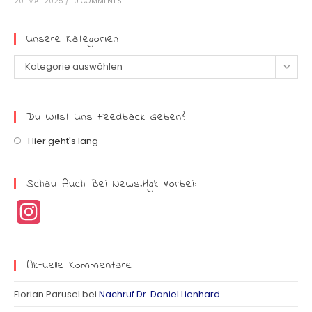
20. MAI 2025
/
0 COMMENTS
Unsere Kategorien
Kategorie auswählen
Du Willst Uns Feedback Geben?
Hier geht's lang
Schau Auch Bei News.hgk Vorbei:
I
n
s
Aktuelle Kommentare
t
Florian Parusel
bei
Nachruf Dr. Daniel Lienhard
a