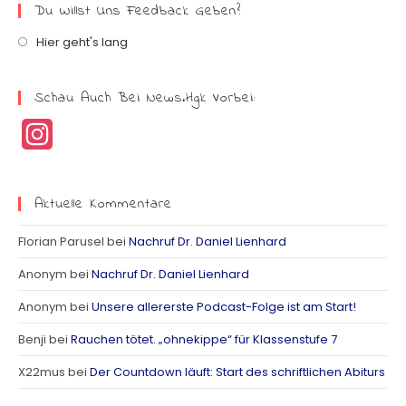
Du Willst Uns Feedback Geben?
Hier geht's lang
Schau Auch Bei News.hgk Vorbei:
I
n
s
Aktuelle Kommentare
t
Florian Parusel
bei
Nachruf Dr. Daniel Lienhard
a
Anonym
bei
Nachruf Dr. Daniel Lienhard
g
Anonym
bei
Unsere allererste Podcast-Folge ist am Start!
r
Benji
bei
Rauchen tötet. „ohnekippe“ für Klassenstufe 7
a
X22mus
bei
Der Countdown läuft: Start des schriftlichen Abiturs
m