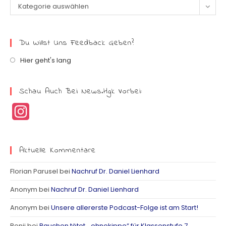
Kategorie auswählen
Du Willst Uns Feedback Geben?
Hier geht's lang
Schau Auch Bei News.hgk Vorbei:
I
n
s
Aktuelle Kommentare
t
Florian Parusel
bei
Nachruf Dr. Daniel Lienhard
a
Anonym
bei
Nachruf Dr. Daniel Lienhard
g
Anonym
bei
Unsere allererste Podcast-Folge ist am Start!
r
Benji
bei
Rauchen tötet. „ohnekippe“ für Klassenstufe 7