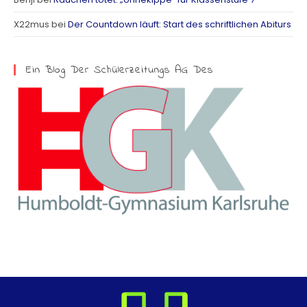
a
X22mus
bei
Der Countdown läuft: Start des schriftlichen Abiturs
m
Ein Blog Der Schülerzeitungs AG Des