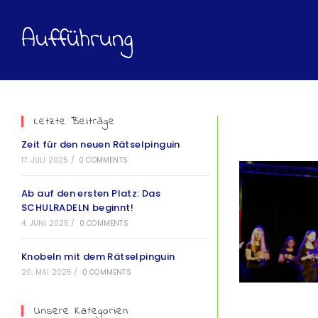
Aufführung
Letzte Beiträge
Zeit für den neuen Rätselpinguin
17. JULI 2025
/
0 COMMENTS
Ab auf den ersten Platz: Das
SCHULRADELN beginnt!
4. JUNI 2025
/
0 COMMENTS
Knobeln mit dem Rätselpinguin
20. MAI 2025
/
0 COMMENTS
Unsere Kategorien