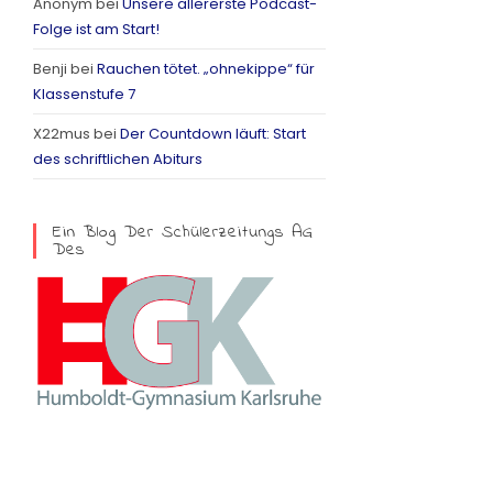
Anonym
bei
Unsere allererste Podcast-
a
Folge ist am Start!
m
Benji
bei
Rauchen tötet. „ohnekippe“ für
Klassenstufe 7
X22mus
bei
Der Countdown läuft: Start
des schriftlichen Abiturs
Ein Blog Der Schülerzeitungs AG
Des