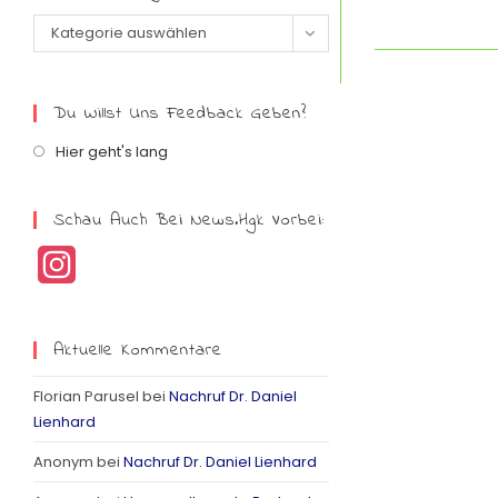
Kategorie auswählen
Du Willst Uns Feedback Geben?
Hier geht's lang
Schau Auch Bei News.hgk Vorbei:
I
n
s
Aktuelle Kommentare
t
Florian Parusel
bei
Nachruf Dr. Daniel
a
Lienhard
g
Anonym
bei
Nachruf Dr. Daniel Lienhard
r