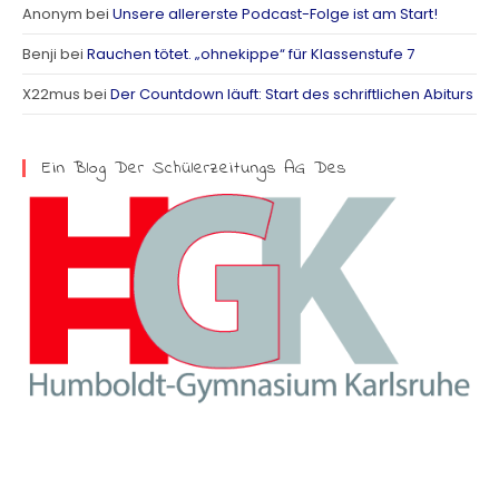
Anonym
bei
Unsere allererste Podcast-Folge ist am Start!
r
Benji
bei
Rauchen tötet. „ohnekippe“ für Klassenstufe 7
a
X22mus
bei
Der Countdown läuft: Start des schriftlichen Abiturs
m
Ein Blog Der Schülerzeitungs AG Des