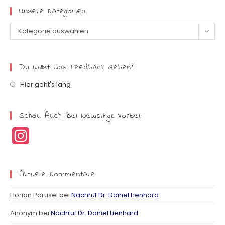
Unsere Kategorien
Kategorie auswählen
Du Willst Uns Feedback Geben?
Hier geht's lang
Schau Auch Bei News.hgk Vorbei:
I
n
s
Aktuelle Kommentare
t
Florian Parusel
bei
Nachruf Dr. Daniel Lienhard
a
Anonym
bei
Nachruf Dr. Daniel Lienhard
g