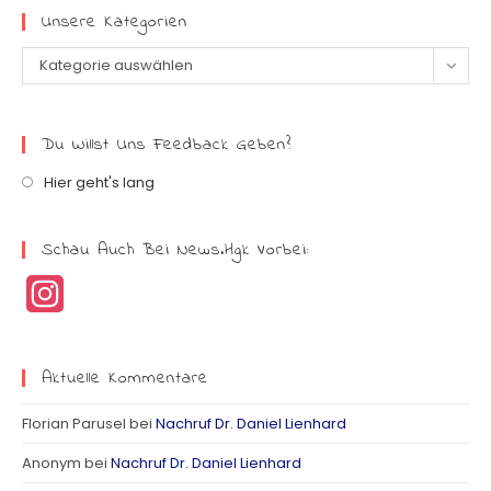
Unsere Kategorien
Kategorie auswählen
Du Willst Uns Feedback Geben?
Hier geht's lang
Schau Auch Bei News.hgk Vorbei:
I
n
s
Aktuelle Kommentare
t
Florian Parusel
bei
Nachruf Dr. Daniel Lienhard
a
Anonym
bei
Nachruf Dr. Daniel Lienhard
g