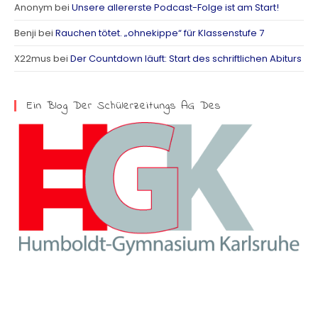
Anonym
bei
Unsere allererste Podcast-Folge ist am Start!
r
Benji
bei
Rauchen tötet. „ohnekippe“ für Klassenstufe 7
a
X22mus
bei
Der Countdown läuft: Start des schriftlichen Abiturs
m
Ein Blog Der Schülerzeitungs AG Des