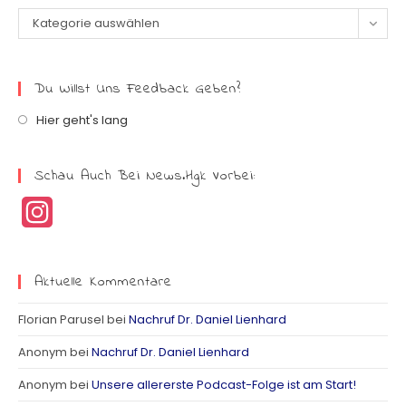
Kategorie auswählen
Du Willst Uns Feedback Geben?
Hier geht's lang
Schau Auch Bei News.hgk Vorbei:
I
n
s
Aktuelle Kommentare
t
Florian Parusel
bei
Nachruf Dr. Daniel Lienhard
a
Anonym
bei
Nachruf Dr. Daniel Lienhard
g
Anonym
bei
Unsere allererste Podcast-Folge ist am Start!
r