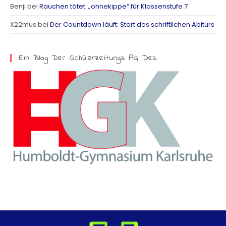
Benji
bei
Rauchen tötet. „ohnekippe“ für Klassenstufe 7
a
X22mus
bei
Der Countdown läuft: Start des schriftlichen Abiturs
m
Ein Blog Der Schülerzeitungs AG Des