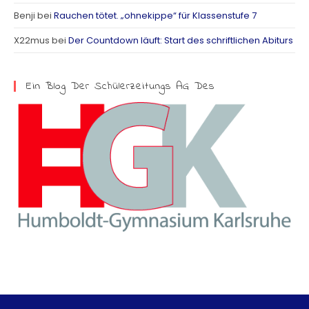
Benji
bei
Rauchen tötet. „ohnekippe“ für Klassenstufe 7
a
X22mus
bei
Der Countdown läuft: Start des schriftlichen Abiturs
m
Ein Blog Der Schülerzeitungs AG Des