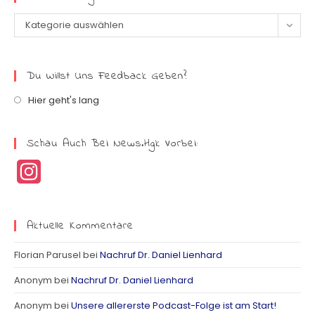
Kategorie auswählen
Du Willst Uns Feedback Geben?
Hier geht's lang
Schau Auch Bei News.hgk Vorbei:
I
n
s
Aktuelle Kommentare
t
Florian Parusel
bei
Nachruf Dr. Daniel Lienhard
a
Anonym
bei
Nachruf Dr. Daniel Lienhard
g
Anonym
bei
Unsere allererste Podcast-Folge ist am Start!
r