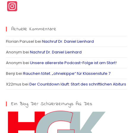
I
n
s
Aktuelle Kommentare
t
Florian Parusel
bei
Nachruf Dr. Daniel Lienhard
a
Anonym
bei
Nachruf Dr. Daniel Lienhard
g
Anonym
bei
Unsere allererste Podcast-Folge ist am Start!
r
Benji
bei
Rauchen tötet. „ohnekippe“ für Klassenstufe 7
a
X22mus
bei
Der Countdown läuft: Start des schriftlichen Abiturs
m
Ein Blog Der Schülerzeitungs AG Des