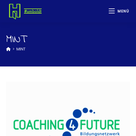
MENÜ
MINT
>
MINT