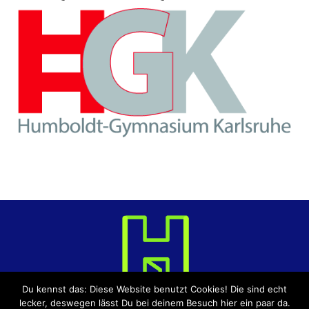
Du kennst das: Diese Website benutzt Cookies! Die sind echt
lecker, deswegen lässt Du bei deinem Besuch hier ein paar da.