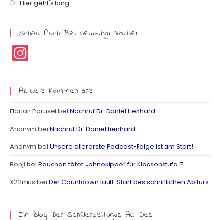
Hier geht's lang
Schau Auch Bei News.hgk Vorbei:
I
n
s
Aktuelle Kommentare
t
Florian Parusel
bei
Nachruf Dr. Daniel Lienhard
a
Anonym
bei
Nachruf Dr. Daniel Lienhard
g
Anonym
bei
Unsere allererste Podcast-Folge ist am Start!
r
Benji
bei
Rauchen tötet. „ohnekippe“ für Klassenstufe 7
a
X22mus
bei
Der Countdown läuft: Start des schriftlichen Abiturs
m
Ein Blog Der Schülerzeitungs AG Des