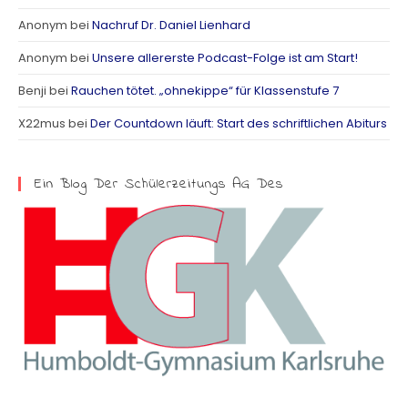
a
Anonym
bei
Nachruf Dr. Daniel Lienhard
g
Anonym
bei
Unsere allererste Podcast-Folge ist am Start!
r
Benji
bei
Rauchen tötet. „ohnekippe“ für Klassenstufe 7
a
X22mus
bei
Der Countdown läuft: Start des schriftlichen Abiturs
m
Ein Blog Der Schülerzeitungs AG Des