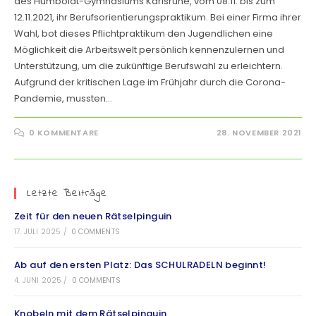
des Humboldt-Gymnasiums Karlsruhe, vom 08.11. bis zum
12.11.2021, ihr Berufsorientierungspraktikum. Bei einer Firma ihrer
Wahl, bot dieses Pflichtpraktikum den Jugendlichen eine
Möglichkeit die Arbeitswelt persönlich kennenzulernen und
Unterstützung, um die zukünftige Berufswahl zu erleichtern.
Aufgrund der kritischen Lage im Frühjahr durch die Corona-
Pandemie, mussten…
0 KOMMENTARE
28. NOVEMBER 2021
Letzte Beiträge
Zeit für den neuen Rätselpinguin
17. JULI 2025
/
0 COMMENTS
Ab auf den ersten Platz: Das SCHULRADELN beginnt!
4. JUNI 2025
/
0 COMMENTS
Knobeln mit dem Rätselpinguin