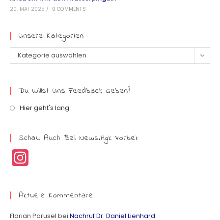
20. MAI 2025
/
0 COMMENTS
Unsere Kategorien
Kategorie auswählen
Du Willst Uns Feedback Geben?
Hier geht's lang
Schau Auch Bei News.hgk Vorbei:
I
n
s
Aktuelle Kommentare
t
Florian Parusel
bei
Nachruf Dr. Daniel Lienhard