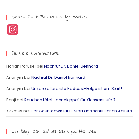
Schau Auch Bei News.hgk Vorbei:
I
n
s
Aktuelle Kommentare
t
Florian Parusel
bei
Nachruf Dr. Daniel Lienhard
a
Anonym
bei
Nachruf Dr. Daniel Lienhard
g
Anonym
bei
Unsere allererste Podcast-Folge ist am Start!
r
Benji
bei
Rauchen tötet. „ohnekippe“ für Klassenstufe 7
a
X22mus
bei
Der Countdown läuft: Start des schriftlichen Abiturs
m
Ein Blog Der Schülerzeitungs AG Des