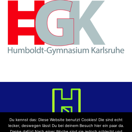
Du kennst das: Diese Website benutzt Cookies! Die sind echt
lecker, deswegen lässt Du bei deinem Besuch hier ein paar da.
Danke dafür! Nach einer Woche sind sie jedoch schlecht und