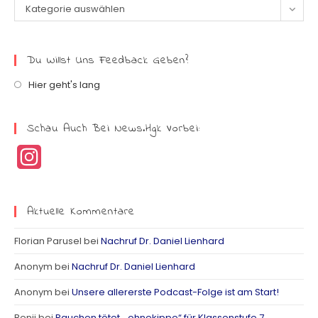
Kategorie auswählen
Du Willst Uns Feedback Geben?
Hier geht's lang
Schau Auch Bei News.hgk Vorbei:
I
n
s
Aktuelle Kommentare
t
Florian Parusel
bei
Nachruf Dr. Daniel Lienhard
a
Anonym
bei
Nachruf Dr. Daniel Lienhard
g
Anonym
bei
Unsere allererste Podcast-Folge ist am Start!
r
Benji
bei
Rauchen tötet. „ohnekippe“ für Klassenstufe 7