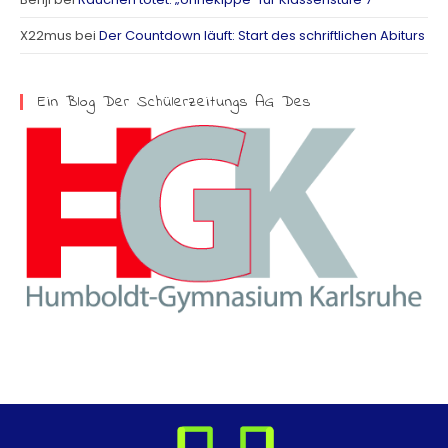
a
X22mus
bei
Der Countdown läuft: Start des schriftlichen Abiturs
m
Ein Blog Der Schülerzeitungs AG Des