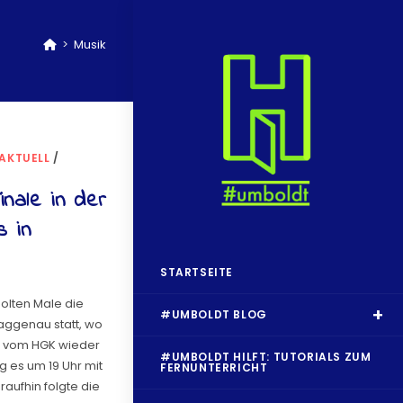
>
Musik
AKTUELL
/
nale in der
s in
STARTSEITE
olten Male die
#UMBOLDT BLOG
aggenau statt, wo
nd vom HGK wieder
#UMBOLDT HILFT: TUTORIALS ZUM
g es um 19 Uhr mit
FERNUNTERRICHT
raufhin folgte die