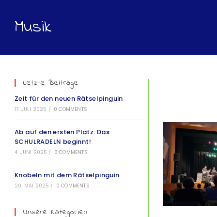
Musik
Letzte Beiträge
Zeit für den neuen Rätselpinguin
17. JULI 2025
/
0 COMMENTS
Ab auf den ersten Platz: Das
SCHULRADELN beginnt!
4. JUNI 2025
/
0 COMMENTS
Knobeln mit dem Rätselpinguin
20. MAI 2025
/
0 COMMENTS
Unsere Kategorien