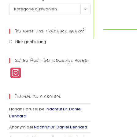
Kategorie auswählen
Du Willst Uns Feedback Geben?
Hier geht's lang
Schau Auch Bei News.hgk Vorbei:
I
n
s
Aktuelle Kommentare
t
Florian Parusel
bei
Nachruf Dr. Daniel
a
Lienhard
g
Anonym
bei
Nachruf Dr. Daniel Lienhard
r