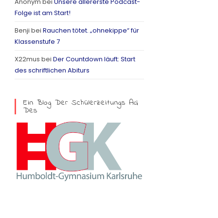
Anonym
bei
Unsere allererste Podcast-
a
Folge ist am Start!
m
Benji
bei
Rauchen tötet. „ohnekippe“ für
Klassenstufe 7
X22mus
bei
Der Countdown läuft: Start
des schriftlichen Abiturs
Ein Blog Der Schülerzeitungs AG
Des