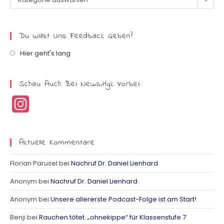
Du Willst Uns Feedback Geben?
Hier geht's lang
Schau Auch Bei News.hgk Vorbei:
I
n
s
Aktuelle Kommentare
t
Florian Parusel
bei
Nachruf Dr. Daniel Lienhard
a
Anonym
bei
Nachruf Dr. Daniel Lienhard
g
Anonym
bei
Unsere allererste Podcast-Folge ist am Start!
r
Benji
bei
Rauchen tötet. „ohnekippe“ für Klassenstufe 7
a