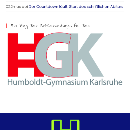
X22mus
bei
Der Countdown läuft: Start des schriftlichen Abiturs
m
Ein Blog Der Schülerzeitungs AG Des