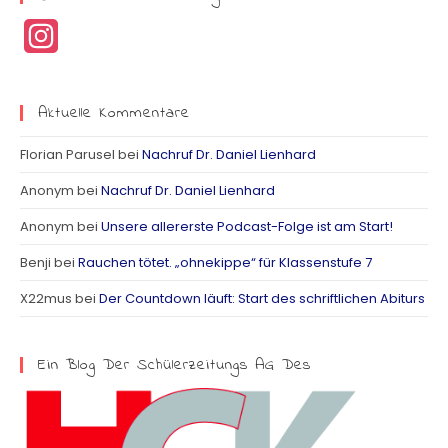
I
n
s
Aktuelle Kommentare
t
Florian Parusel
bei
Nachruf Dr. Daniel Lienhard
a
Anonym
bei
Nachruf Dr. Daniel Lienhard
g
Anonym
bei
Unsere allererste Podcast-Folge ist am Start!
r
Benji
bei
Rauchen tötet. „ohnekippe“ für Klassenstufe 7
a
X22mus
bei
Der Countdown läuft: Start des schriftlichen Abiturs
m
Ein Blog Der Schülerzeitungs AG Des