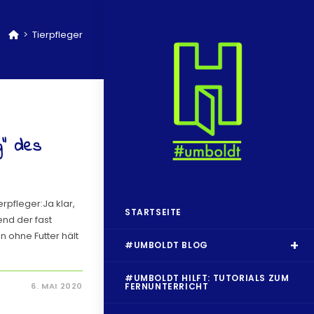
>
Tierpfleger
g“ des
rpfleger:Ja klar,
STARTSEITE
nd der fast
 ohne Futter hält
#UMBOLDT BLOG
#UMBOLDT HILFT: TUTORIALS ZUM
6. MAI 2020
FERNUNTERRICHT