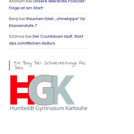
Anonym
bei
Unsere allererste Podcast-
a
Folge ist am Start!
m
Benji
bei
Rauchen tötet. „ohnekippe“ für
Klassenstufe 7
X22mus
bei
Der Countdown läuft: Start
des schriftlichen Abiturs
Ein Blog Der Schülerzeitungs AG
Des