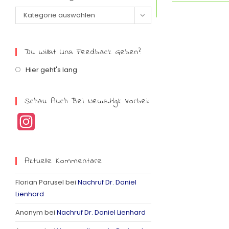
Kategorie auswählen
Du Willst Uns Feedback Geben?
Hier geht's lang
Schau Auch Bei News.hgk Vorbei:
I
n
s
Aktuelle Kommentare
t
Florian Parusel
bei
Nachruf Dr. Daniel
a
Lienhard
g
Anonym
bei
Nachruf Dr. Daniel Lienhard
r