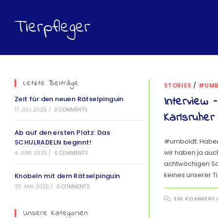
Tierpfleger
Letzte Beiträge
STORIES
/
#UMB
Interview 
Zeit für den neuen Rätselpinguin
17. JULI 2025
/
0 COMMENTS
Karlsruher
Ab auf den ersten Platz: Das
#umboldt: Haben 
SCHULRADELN beginnt!
wir haben ja auc
4. JUNI 2025
/
0 COMMENTS
achtwöchigen Sch
keines unserer 
Knobeln mit dem Rätselpinguin
20. MAI 2025
/
0 COMMENTS
EIN KOMMENT
Unsere Kategorien