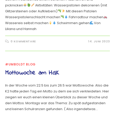
picknicken
Aktivitäten: Wasserpistolen dekorieren (mit
Glitzersteinen oder Aufklebern)
Mit diesen Pistolen
Wasserpistolenschlacht machen
Fahrradtour machen
Wassereis selbst machen
Schwimmen gehen
Von
Liliana und Hannah
0 KOMMENTARE
14. JUNI 2023
#UMBOLDT BLOG
Mottowoche am HGK
In der Woche vom 22.5 bis zum 26.5 war Mottowoche. Also die
K2 hatte jeden Tag ein Motto zu dem sie sich verkleideten. Hier
zeigen wir euch einen kleinen Überblick zu dieser Woche und
den Mottos. Montags war das Thema: Zu spät aufgestanden
und keinen Schulranzen gefunden. ( Also irgendetwas…