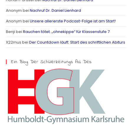
a
Anonym
bei
Nachruf Dr. Daniel Lienhard
g
Anonym
bei
Unsere allererste Podcast-Folge ist am Start!
r
Benji
bei
Rauchen tötet. „ohnekippe“ für Klassenstufe 7
a
X22mus
bei
Der Countdown läuft: Start des schriftlichen Abiturs
m
Ein Blog Der Schülerzeitungs AG Des