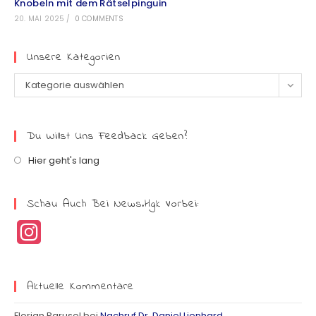
Knobeln mit dem Rätselpinguin
20. MAI 2025
/
0 COMMENTS
Unsere Kategorien
Kategorie auswählen
Du Willst Uns Feedback Geben?
Hier geht's lang
Schau Auch Bei News.hgk Vorbei:
I
n
s
Aktuelle Kommentare
t
Florian Parusel
bei
Nachruf Dr. Daniel Lienhard