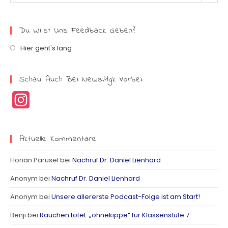
Du Willst Uns Feedback Geben?
Hier geht's lang
Schau Auch Bei News.hgk Vorbei:
I
n
s
Aktuelle Kommentare
t
Florian Parusel
bei
Nachruf Dr. Daniel Lienhard
a
Anonym
bei
Nachruf Dr. Daniel Lienhard
g
Anonym
bei
Unsere allererste Podcast-Folge ist am Start!
r
Benji
bei
Rauchen tötet. „ohnekippe“ für Klassenstufe 7
a