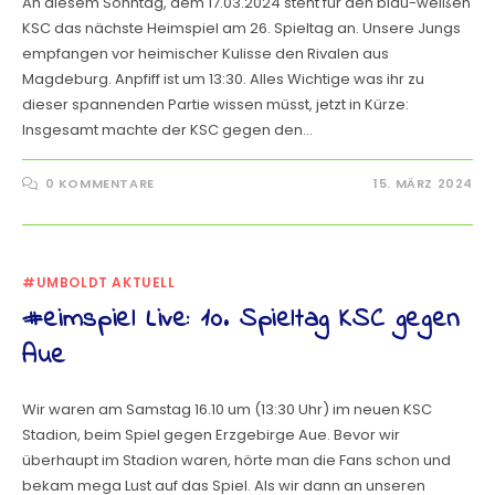
An diesem Sonntag, dem 17.03.2024 steht für den blau-weißen
KSC das nächste Heimspiel am 26. Spieltag an. Unsere Jungs
empfangen vor heimischer Kulisse den Rivalen aus
Magdeburg. Anpfiff ist um 13:30. Alles Wichtige was ihr zu
dieser spannenden Partie wissen müsst, jetzt in Kürze:
Insgesamt machte der KSC gegen den…
0 KOMMENTARE
15. MÄRZ 2024
#UMBOLDT AKTUELL
#eimspiel Live: 10. Spieltag KSC gegen
Aue
Wir waren am Samstag 16.10 um (13:30 Uhr) im neuen KSC
Stadion, beim Spiel gegen Erzgebirge Aue. Bevor wir
überhaupt im Stadion waren, hörte man die Fans schon und
bekam mega Lust auf das Spiel. Als wir dann an unseren