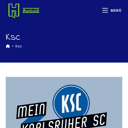
MENÜ
Ksc
>
Ksc