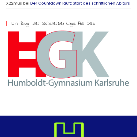
X22mus
bei
Der Countdown läuft: Start des schriftlichen Abiturs
m
Ein Blog Der Schülerzeitungs AG Des