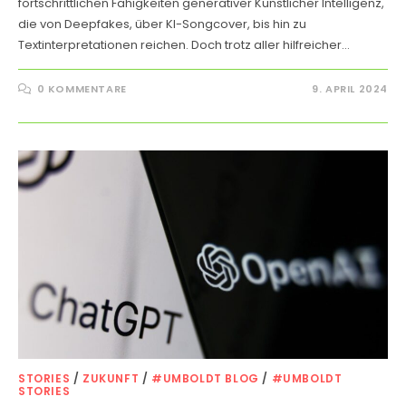
fortschrittlichen Fähigkeiten generativer Künstlicher Intelligenz,
die von Deepfakes, über KI-Songcover, bis hin zu
Textinterpretationen reichen. Doch trotz aller hilfreicher…
0 KOMMENTARE
9. APRIL 2024
STORIES
/
ZUKUNFT
/
#UMBOLDT BLOG
/
#UMBOLDT
STORIES