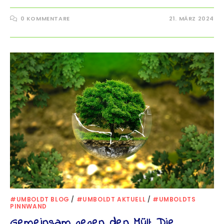
0 KOMMENTARE
21. MÄRZ 2024
#UMBOLDT BLOG
/
#UMBOLDT AKTUELL
/
#UMBOLDTS
PINNWAND
Gemeinsam gegen den Müll: Die