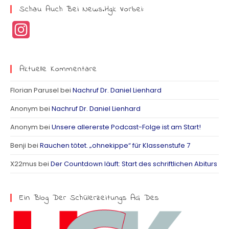
Schau Auch Bei News.hgk Vorbei:
I
n
s
Aktuelle Kommentare
t
Florian Parusel
bei
Nachruf Dr. Daniel Lienhard
a
Anonym
bei
Nachruf Dr. Daniel Lienhard
g
Anonym
bei
Unsere allererste Podcast-Folge ist am Start!
r
Benji
bei
Rauchen tötet. „ohnekippe“ für Klassenstufe 7
a
X22mus
bei
Der Countdown läuft: Start des schriftlichen Abiturs
m
Ein Blog Der Schülerzeitungs AG Des